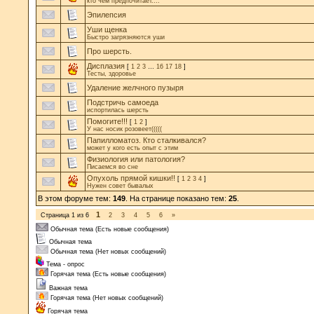
кто чем предпочитает....
Эпилепсия
Уши щенка
Быстро загрязняются уши
Про шерсть.
Дисплазия
[
1
2
3
…
16
17
18
]
Тесты, здоровье
Удаление желчного пузыря
Подстричь самоеда
испортилась шерсть
Помогите!!!
[
1
2
]
У нас носик розовеет(((((
Папилломатоз. Кто сталкивался?
может у кого есть опыт с этим
Физиология или патология?
Писаемся во сне
Опухоль прямой кишки!!
[
1
2
3
4
]
Нужен совет бывалых
В этом форуме тем:
149
. На странице показано тем:
25
.
1
Страница
1
из
6
2
3
4
5
6
»
Обычная тема (Есть новые сообщения)
Обычная тема
Обычная тема (Нет новых сообщений)
Тема - опрос
Горячая тема (Есть новые сообщения)
Важная тема
Горячая тема (Нет новых сообщений)
Горячая тема