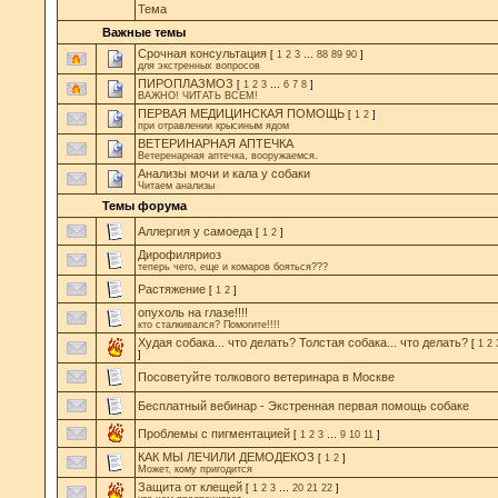
Тема
Важные темы
Срочная консультация
[
1
2
3
…
88
89
90
]
для экстренных вопросов
ПИРОПЛАЗМОЗ
[
1
2
3
…
6
7
8
]
ВАЖНО! ЧИТАТЬ ВСЕМ!
ПЕРВАЯ МЕДИЦИНСКАЯ ПОМОЩЬ
[
1
2
]
при отравлении крысиным ядом
ВЕТЕРИНАРНАЯ АПТЕЧКА
Ветеренарная аптечка, вооружаемся.
Анализы мочи и кала у собаки
Читаем анализы
Темы форума
Аллергия у самоеда
[
1
2
]
Дирофиляриоз
теперь чего, еще и комаров бояться???
Растяжение
[
1
2
]
опухоль на глазе!!!!
кто сталкивался? Помогите!!!!
Худая собака... что делать? Толстая собака... что делать?
[
1
2
]
Посоветуйте толкового ветеринара в Москве
Бесплатный вебинар - Экстренная первая помощь собаке
Проблемы с пигментацией
[
1
2
3
…
9
10
11
]
КАК МЫ ЛЕЧИЛИ ДЕМОДЕКОЗ
[
1
2
]
Может, кому пригодится
Защита от клещей
[
1
2
3
…
20
21
22
]