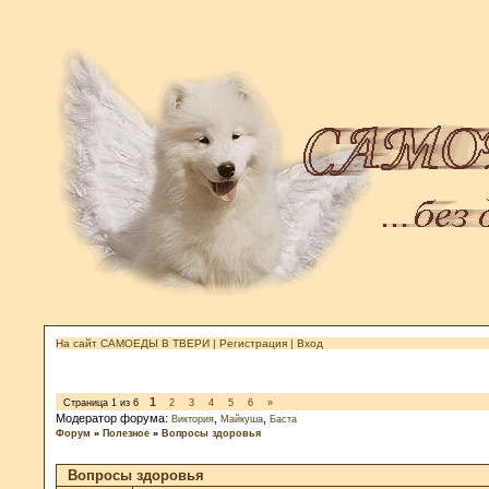
На сайт САМОЕДЫ В ТВЕРИ
|
Регистрация
|
Вход
1
Страница
1
из
6
2
3
4
5
6
»
Модератор форума:
,
,
Виктория
Майкуша
Баста
Форум
»
Полезное
»
Вопросы здоровья
Вопросы здоровья