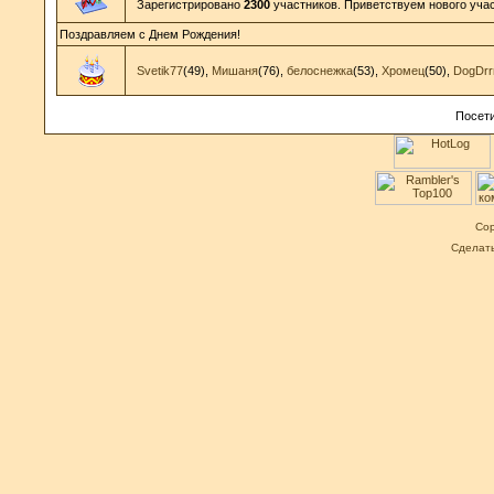
Зарегистрировано
2300
участников. Приветствуем нового уча
Поздравляем с Днем Рождения!
Svetik77
(49)
,
Мишаня
(76)
,
белоснежка
(53)
,
Хромец
(50)
,
DogDrr
Посети
Cop
Сделат