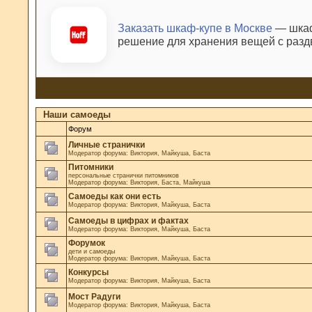
Заказать шкаф-купе в Москве
— шкаф
решение для хранения вещей с раз
Наши самоеды
Форум
Личные странички
Модератор форума:
Виктория
,
Майкуша
,
Баста
Питомники
персональные странички питомников
Модератор форума:
Виктория
,
Баста
,
Майкуша
Самоеды как они есть
Модератор форума:
Виктория
,
Майкуша
,
Баста
Самоеды в цифрах и фактах
Модератор форума:
Виктория
,
Майкуша
,
Баста
Форумок
дети и самоеды
Модератор форума:
Виктория
,
Майкуша
,
Баста
Конкурсы
Модератор форума:
Виктория
,
Майкуша
,
Баста
Мост Радуги
Модератор форума:
Виктория
,
Майкуша
,
Баста