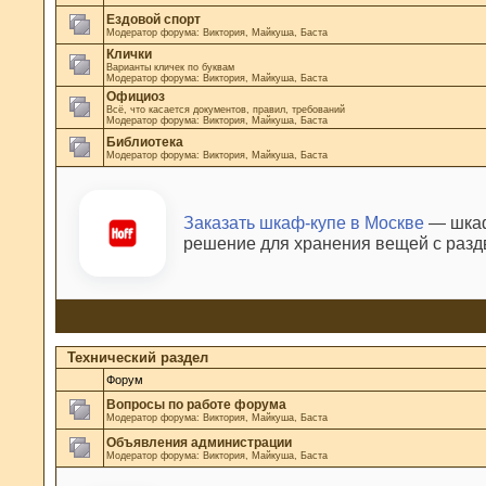
Ездовой спорт
Модератор форума:
Виктория
,
Майкуша
,
Баста
Клички
Варианты кличек по буквам
Модератор форума:
Виктория
,
Майкуша
,
Баста
Официоз
Всё, что касается документов, правил, требований
Модератор форума:
Виктория
,
Майкуша
,
Баста
Библиотека
Модератор форума:
Виктория
,
Майкуша
,
Баста
Заказать шкаф-купе в Москве
— шкаф
решение для хранения вещей с раз
Технический раздел
Форум
Вопросы по работе форума
Модератор форума:
Виктория
,
Майкуша
,
Баста
Объявления администрации
Модератор форума:
Виктория
,
Майкуша
,
Баста