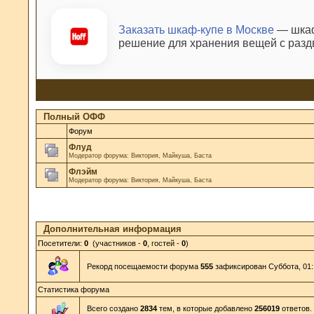
Заказать шкаф-купе в Москве
— шкаф
решение для хранения вещей с раз
Полный ОФФ
Форум
Флуд
Модератор форума:
Виктория
,
Майкуша
,
Баста
Флэйм
Модератор форума:
Виктория
,
Майкуша
,
Баста
Дополнительная информация
Посетители:
0
(участников -
0
, гостей -
0
)
Рекорд посещаемости форума
555
зафиксирован Суббота, 01:1
Статистика форума
Всего создано
2834
тем, в которые добавлено
256019
ответов.