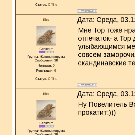
Статус:
Offline
Дата: Среда, 03.
fibs
Мне Тор тоже нра
отпечаток- а Тор
улыбающимся мед
Сержант
совсем заморочи
Группа: Жители форума
Сообщений:
38
скандинавские те
Награды:
0
Репутация:
0
Статус:
Offline
Дата: Среда, 03.
fibs
Ну Повелитель Вс
прокатит:)))
Сержант
Группа: Жители форума
Сообщений:
38