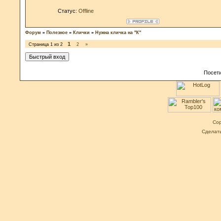
Статус:
Offline
Форум
»
Полезное
»
Клички
»
Нужна кличка на "К"
1
Страница
1
из
2
2
»
Посети
Cop
Сделат