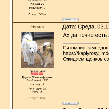
Награды:
0
Репутация:
0
Статус:
Offline
Дата: Среда, 03.
Афродита
Ах да точно есть
Питомник самоедов
https://kaplyrosy.jim
Ожидаем щенков с
Терра и Саяна
Группа: Жители форума
Сообщений:
1733
Награды:
9
Репутация:
10
Иркутск
Статус:
Offline