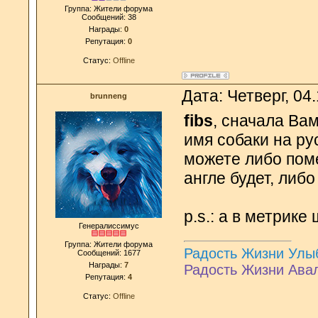
Группа: Жители форума
Сообщений:
38
Награды:
0
Репутация:
0
Статус:
Offline
Дата: Четверг, 04
brunneng
fibs
, сначала Ва
имя собаки на р
можете либо пом
англе будет, либо
p.s.: а в метрике
Генералиссимус
Группа: Жители форума
Радость Жизни Улы
Сообщений:
1677
Награды:
7
Радость Жизни Ава
Репутация:
4
Статус:
Offline