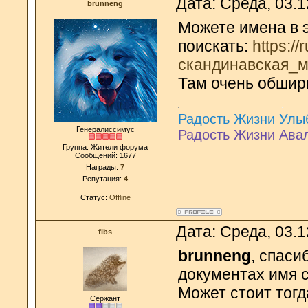
Дата: Среда, 03.
brunneng
Можете имена в э
поискать:
https://
скандинавская_
Там очень обшир
Радость Жизни Улы
Генералиссимус
Радость Жизни Ава
Группа: Жители форума
Сообщений:
1677
Награды:
7
Репутация:
4
Статус:
Offline
Дата: Среда, 03.
fibs
brunneng
, спаси
документах имя с
Может стоит тог
Сержант