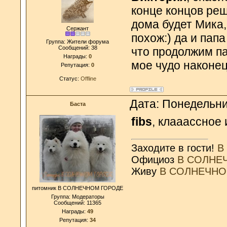
конце концов реш
дома будет Мика,
Сержант
похож:) да и пап
Группа: Жители форума
Сообщений:
38
что продолжим па
Награды:
0
мое чудо наконец
Репутация:
0
Статус:
Offline
Дата: Понедельни
Баста
fibs
, клааассное
Заходите в гости!
В
Официоз
В СОЛНЕ
Живу
В СОЛНЕЧНО
питомник В СОЛНЕЧНОМ ГОРОДЕ
Группа: Модераторы
Сообщений:
11365
Награды:
49
Репутация:
34