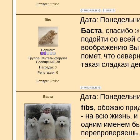
Статус:
Offline
Дата: Понедельни
fibs
Баста
, спасибо☺
подойти со всей 
воображению Вы 
Сержант
помет, что север
Группа: Жители форума
Сообщений:
38
такая сладкая дев
Награды:
0
Репутация:
0
Статус:
Offline
Дата: Понедельни
Баста
fibs
, обожаю при
- на всю жизнь, 
одним именем бь
перепроверяешь..