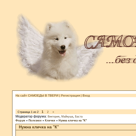
На сайт САМОЕДЫ В ТВЕРИ
|
Регистрация
|
Вход
1
Страница
1
из
2
2
»
Модератор форума:
,
,
Виктория
Майкуша
Баста
Форум
»
Полезное
»
Клички
»
Нужна кличка на "К"
Нужна кличка на "К"