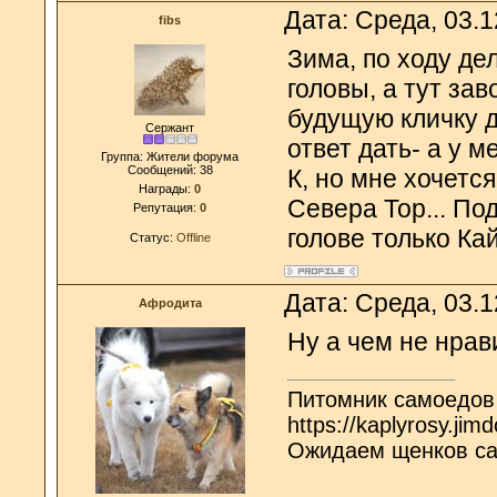
Дата: Среда, 03.
fibs
Зима, по ходу де
головы, а тут за
будущую кличку 
Сержант
ответ дать- а у м
Группа: Жители форума
Сообщений:
38
К, но мне хочетс
Награды:
0
Севера Тор... Под
Репутация:
0
голове только Кай
Статус:
Offline
Дата: Среда, 03.
Афродита
Ну а чем не нрав
Питомник самоедов
https://kaplyrosy.jim
Ожидаем щенков с