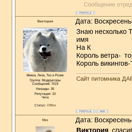
Сообщение отре
Дата: Воскресень
Виктория
Знаю несколько 
имя
На К
Король ветра- то
Король викингов
Микка, Лиза, Тео и Розик
Сайт питомника Д
Группа: Модераторы
Сообщений:
7019
Награды:
35
Репутация:
33
Чита
Статус:
Offline
Дата: Воскресень
fibs
Виктория
, спас