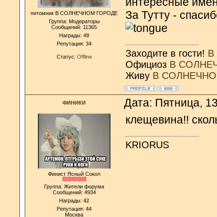
интересные имена
За Тутту - спаси
питомник В СОЛНЕЧНОМ ГОРОДЕ
Группа: Модераторы
Сообщений:
11365
Награды:
49
Репутация:
34
Заходите в гости!
В
Статус:
Offline
Официоз
В СОЛНЕ
Живу
В СОЛНЕЧНО
Дата: Пятница, 1
ФИНИКИ
клещевина!! скол
KRIORUS
Финист Ясный Сокол
Группа: Жители форума
Сообщений:
4934
Награды:
42
Репутация:
44
Москва