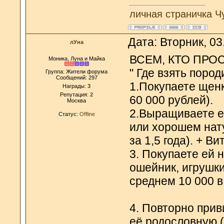
личная страничка Ч
Дата: Вторник, 03
лУна
ВСЕМ, КТО ПРО
Моника, Луна и Майка
" Где взять поро
Группа: Жители форума
Сообщений:
297
1.Покупаете щен
Награды:
3
Репутация:
2
60 000 рублей).
Москва
2.Выращиваете е
Статус:
Offline
или хорошем нат
за 1,5 года). + В
3. Покупаете ей 
ошейник, игрушки
среднем 10 000 в 
4. Повторно прив
её родословную (