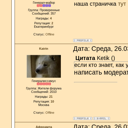
наша страничка
тут
Генерал-майор
Группа: Проверенные
Сообщений:
357
Награды:
4
Репутация:
2
Екатеринбург
Статус:
Offline
Дата: Среда, 26.
Katrin
Цитата
Ketik
(
)
если кто знает, как
написать модерат
Генералиссимус
Группа: Жители форума
Сообщений:
2010
Награды:
21
Репутация:
10
Москва
Статус:
Offline
Дата: Среда, 26.
Афродита