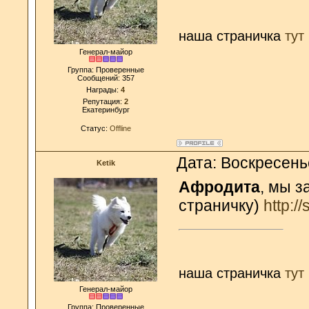
наша страничка
тут
Генерал-майор
Группа: Проверенные
Сообщений:
357
Награды:
4
Репутация:
2
Екатеринбург
Статус:
Offline
Дата: Воскресень
Ketik
Афродита
, мы з
страничку)
http:
наша страничка
тут
Генерал-майор
Группа: Проверенные