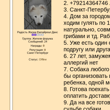
2. +79214364746
3. Санкт-Петербу
4. Дом за городом
ходим гулять по 
натурально, совм
Радость Жизни Емпайреал Данс
грибами и тд. Ра
Группа: Жители форума
5. Уже есть один
Сообщений:
24
Награды:
0
подругу или друга
Репутация:
0
Санкт-Петербург
6. 27 лет, замуже
Статус:
Offline
аллергий нет
7. Собака любого
бы организовать 
ребенка, одной м
8. Готова поехат
оплатить доставк
9. Да на все гот
судьбе собаки