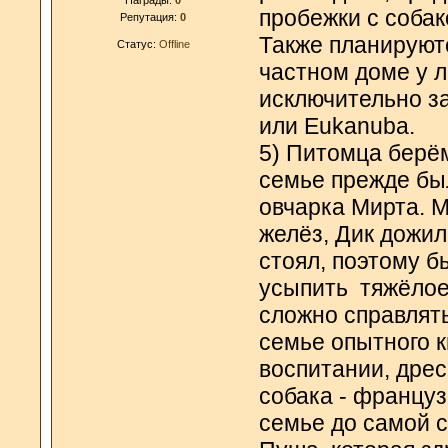
пробежки с собак
Репутация:
0
Также планируютс
Статус:
Offline
частном доме у л
исключительно за
или Eukanuba.
5) Питомца берём
семье прежде был
овчарка Мирта. М
желёз, Дик дожил 
стоял, поэтому 
усыпить тяжёлое
сложно справлят
семье опытного 
воспитании, дрес
собака - француз
семье до самой с