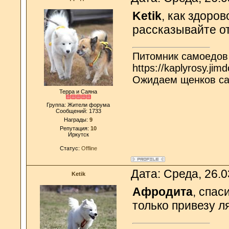
Ketik
, как здоро
рассказывайте о
Питомник самоедов
https://kaplyrosy.jim
Ожидаем щенков с
Терра и Саяна
Группа: Жители форума
Сообщений:
1733
Награды:
9
Репутация:
10
Иркутск
Статус:
Offline
Дата: Среда, 26.
Ketik
Афродита
, спас
только привезу л