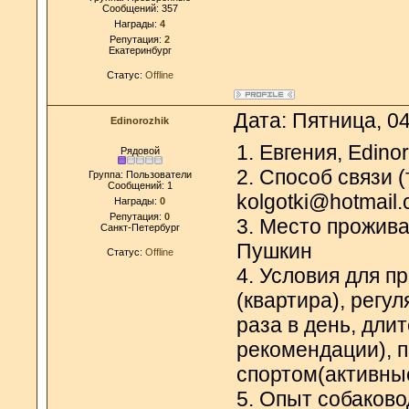
Сообщений:
357
Награды:
4
Репутация:
2
Екатеринбург
Статус:
Offline
Дата: Пятница, 0
Edinorozhik
1. Евгения, Edino
Рядовой
2. Способ связи (
Группа: Пользователи
Сообщений:
1
kolgotki@hotmail
Награды:
0
Репутация:
0
3. Место прожива
Санкт-Петербург
Пушкин
Статус:
Offline
4. Условия для п
(квартира), регу
раза в день, дли
рекомендации), п
спортом(активные
5. Опыт собаково