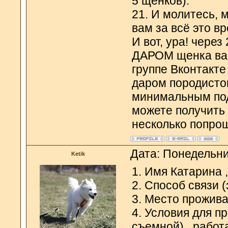
5 щенков).
21. И молитесь, 
вам за всё это в
И вот, ура! чере
ДАРОМ щенка ваш
группе Вконтакте
даром породистог
минимальным под
можете получить
несколько попрош
Дата: Понедельни
Ketik
1. Имя Катарина 
2. Способ связи (
3. Место прожива
4. Условия для п
съемной) , работ