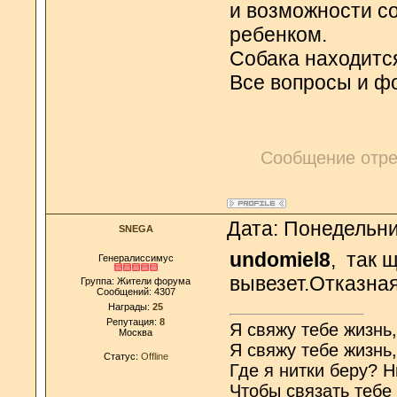
и возможности со
ребенком.
Собака находитс
Все вопросы и фо
Сообщение отр
Дата: Понедельни
SNEGA
undomiel8
, так 
Генералиссимус
вывезет.Отказная
Группа: Жители форума
Сообщений:
4307
Награды:
25
Репутация:
8
Я свяжу тебе жизнь
Москва
Я свяжу тебе жизнь
Статус:
Offline
Где я нитки беру? Н
Чтобы связать тебе