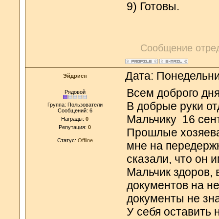
9) Готовы.
Сообщение отре
Дата: Понедельни
Эйдриен
Всем доброго дня
Рядовой
В добрые руки о
Группа: Пользователи
Сообщений:
6
Мальчику 16 сент
Награды:
0
Репутация:
0
Прошлые хозяева 
Статус:
Offline
мне на передержк
сказали, что он 
Мальчик здоров, 
документов на не
документы не зн
У себя оставить н