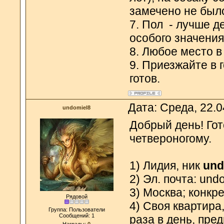
замечено не был
7. Пол - лучше д
особого значения
8. Любое место в
9. Приезжайте в 
готов.
Дата: Среда, 22.
undomiel8
Добрый день! Го
четвероногому.
1) Лидия, ник
und
2) Эл. почта: un
3) Москва; конкр
Рядовой
4) Своя квартира
Группа: Пользователи
Сообщений:
1
раза в день, пр
Награды:
0