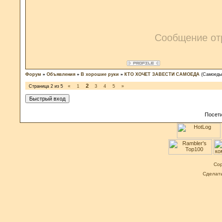
Сообщение от
Форум
»
Объявления
»
В хорошие руки
»
КТО ХОЧЕТ ЗАВЕСТИ САМОЕДА
(Самоеды
2
Страница
2
из
5
«
1
3
4
5
»
Посети
Cop
Сделат