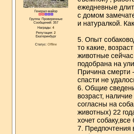
ежедневные длит
Генерал-майор
с домом замечате
Группа: Проверенные
и натуралкой. Ка
Сообщений:
357
Награды:
4
Репутация:
2
Екатеринбург
5. Опыт собаково
Статус:
Offline
то какие, возрас
животные сейчас
подобрана на ули
Причина смерти -р
спасти не удалос
6. Общие сведен
возраст, наличие 
согласны на соба
животных) 22 год
хочет собаку,все
7. Предпочтения 