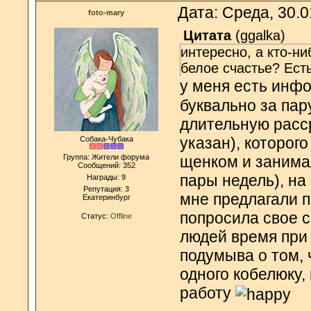
Дата: Среда, 30.
foto-mary
Цитата
(
ggalka
)
интересно, а кто-н
белое счастье? Ес
у меня есть инф
буквально за пар
длительную расс
указан), которого
Собака-Чубака
Группа: Жители форума
щенком и занимал
Сообщений:
352
пары недель), на
Награды:
9
Репутация:
3
мне предлагали п
Екатеринбург
попросила свое с
Статус:
Offline
людей время при 
подумыва о том, 
одного кобелюку,
работу