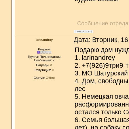
Сообщение отреда
Дата: Вторник, 16
larinandrey
Подарю дом нуж
Рядовой
1. larinandrey
Группа: Пользователи
Сообщений:
2
2. +7(926)9три9-
Награды:
0
Репутация:
0
3. МО Шатурский
Статус:
Offline
4. Дом, свободны
лес
5. Немецкая овча
расформированно
остался только 
6. Семья большая
лет), на собаку 