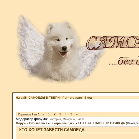
На сайт САМОЕДЫ В ТВЕРИ
|
Регистрация
|
Вход
2
Страница
2
из
5
«
1
3
4
5
»
Модератор форума:
,
,
Виктория
Майкуша
Баста
Форум
»
Объявления
»
В хорошие руки
»
КТО ХОЧЕТ ЗАВЕСТИ САМОЕДА
(Самоеды
КТО ХОЧЕТ ЗАВЕСТИ САМОЕДА