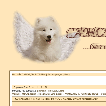
На сайт САМОЕДЫ В ТВЕРИ
|
Регистрация
|
Вход
3
Страница
3
из
3
«
1
2
Модератор форума:
,
,
Виктория
Майкуша
Баста
Форум
»
Объявления
»
Предлагаю для вязки
»
AVANGARD ARCTIC BIG BOSS - очень
AVANGARD ARCTIC BIG BOSS - очень хочет жениться!