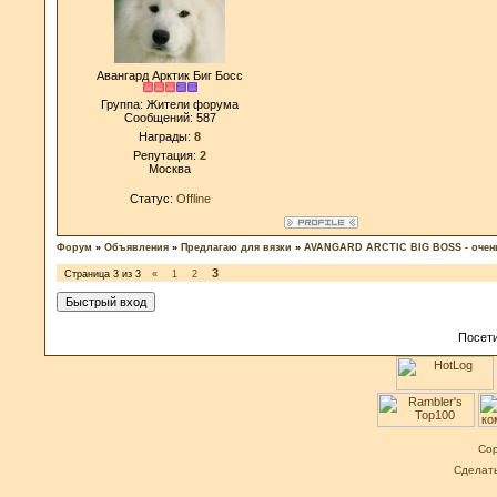
Авангард Арктик Биг Босс
Группа: Жители форума
Сообщений:
587
Награды:
8
Репутация:
2
Москва
Статус:
Offline
Форум
»
Объявления
»
Предлагаю для вязки
»
AVANGARD ARCTIC BIG BOSS - очень
3
Страница
3
из
3
«
1
2
Посети
Cop
Сделат